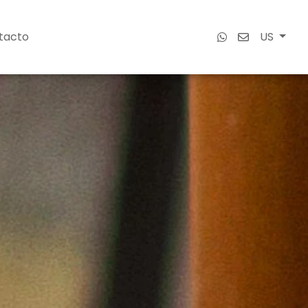
tacto
US