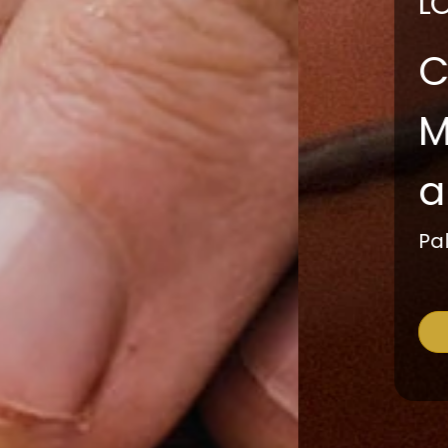
LOS ANGELITOS
Calidad art
atención pe
Palermo Viejo - Buenos 
TIENDA